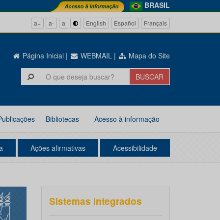
BRASIL
a+
a-
a
English
Español
Français
Página Inicial
|
WEBMAIL
|
Mapa do Site
Publicações
Bibliotecas
Acesso à informação
a
Ações afirmativas
Acessibilidade
Sistemas integrados