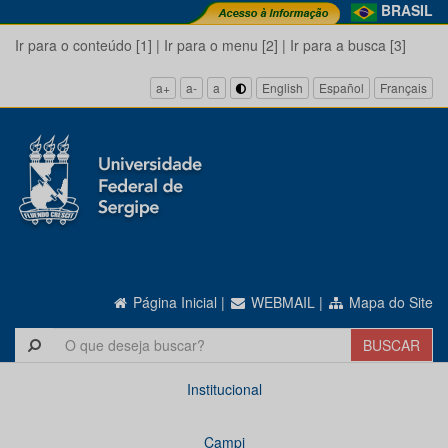
BRASIL
Ir para o conteúdo [1]
|
Ir para o menu [2]
|
Ir para a busca [3]
a+
a-
a
English
Español
Français
Página Inicial
|
WEBMAIL
|
Mapa do Site
Institucional
Campi