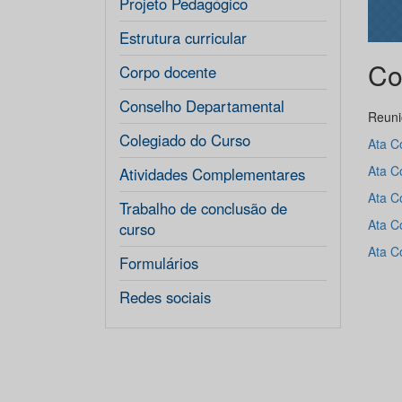
Projeto Pedagógico
Estrutura curricular
Co
Corpo docente
Conselho Departamental
Reuni
Colegiado do Curso
Ata C
Ata C
Atividades Complementares
Ata C
Trabalho de conclusão de
Ata C
curso
Ata C
Formulários
Redes sociais