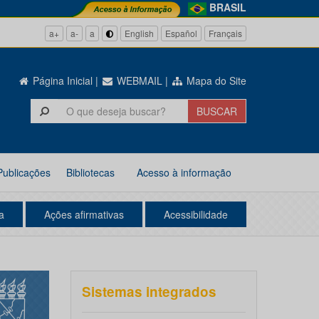
BRASIL
a+
a-
a
English
Español
Français
Página Inicial
|
WEBMAIL
|
Mapa do Site
Publicações
Bibliotecas
Acesso à informação
a
Ações afirmativas
Acessibilidade
Sistemas integrados