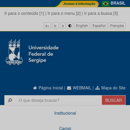
BRASIL
Ir para o conteúdo [1]
|
Ir para o menu [2]
|
Ir para a busca [3]
a+
a-
a
English
Español
Français
Página Inicial
|
WEBMAIL
|
Mapa do Site
Institucional
Campi